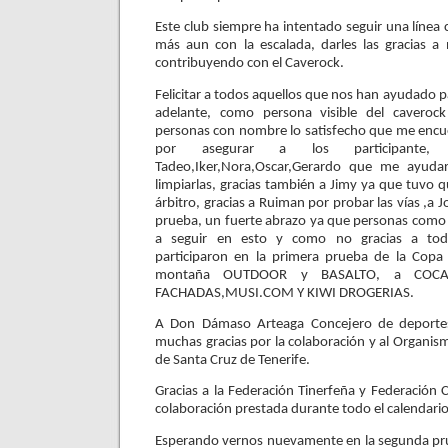
Este club siempre ha intentado seguir una línea 
más aun con la escalada, darles las gracias a 
contribuyendo con
el Caverock.
Felicitar a todos aquellos que nos han ayudado p
adelante, como persona visible del caveroc
personas con nombre lo satisfecho que me encuen
por asegurar a los participante,
Tadeo,Iker,Nora,Oscar,Gerardo que me ayuda
limpiarlas, gracias también a Jimy ya que tuvo 
árbitro, gracias a Ruiman por probar las vías ,a
prueba, un fuerte abrazo ya que personas como
a seguir en esto y como no gracias a tod
participaron en la primera prueba de la Copa 
montaña OUTDOOR y BASALTO, a COCA
FACHADAS,MUSI.COM Y KIWI DROGERIAS.
A Don Dámaso Arteaga Concejero de deportes
muchas gracias por la colaboración
y al
Organis
de Santa Cruz de Tenerife.
Gracias a la Federación Tinerfeña y Federación
colaboración prestada durante todo el calendario
Esperando vernos nuevamente en la segunda pr