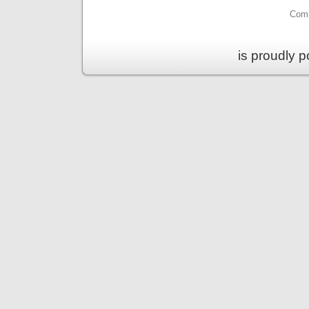
Comm
is proudly 